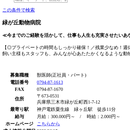
この条件で検索
緑が丘動物病院
≪今までのご経験を活かして、仕事も人生も充実させたいあ
【◎プライベートの時間もしっかり確保！／残業少なめ！週休
飼い主様もスタッフも、みんなが心あたたかくなるような動
募集職種
獣医師(正社員・パート)
電話番号
0794-87-1613
FAX
0794-87-1670
〒673-0531
住所
兵庫県三木市緑が丘町西1-7-12
最寄り駅
神戸電鉄粟生線 緑ヶ丘駅 徒歩11分
給与
月給：300.000円～ / 時給：2.000円～
ホームページ
こちらから