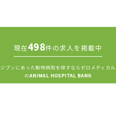
498
現在
件の求人を掲載中
ジブンにあった動物病院を探すなら
ゼロメディカル
の
ANIMAL HOSPITAL BANK
求人掲載につ
運営会
利用規
個人情報保護
修正依頼フォ
いて
社
約
方針
ーム