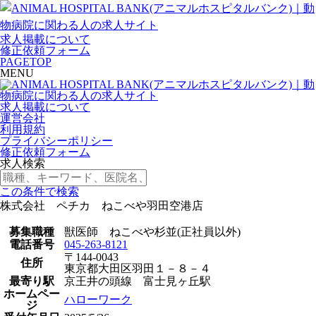
求人掲載について
修正依頼フォーム
PAGETOP
MENU
求人掲載について
運営会社
利用規約
プライバシーポリシー
修正依頼フォーム
求人検索
この条件で検索
株式会社 ペチカ ねこべや羽田空港店
募集職種
獣医師 ねこべや杉並(正社員以外)
電話番号
045-263-8121
〒144-0043
住所
東京都大田区羽田１－８－４
最寄り駅
京王井の頭線 富士見ヶ丘駅
ホームペー
ハローワーク
ジ