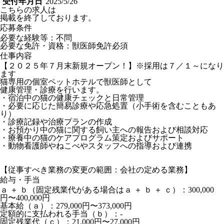
受付年月日
2025/5/26
こちらの求人は
掲載を終了しております。
応募条件
必要な経験等：不問
必要な免許・資格：獣医師免許必須
仕事内容
【２０２５年７月末新規オープン！】※採用は７／１～になり
ます
猫専用の個室ペットホテルで獣医師として
健康管理・診療を行います。
・宿泊中の猫の健康チェックと日常管理
・必要に応じた簡易診療や応急処置（小手術を含むこともあ
り）
・診療記録や治療プランの作成
・お預かり中の猫に関する飼い主への報告および相談対応
・療養中の猫のケアプログラム策定およびサポート
・動物看護師やねこべやスタッフへの指導および連携
【従事すべき業務の変更の範囲：会社の定める業務】
給与・手当
ａ ＋ ｂ（固定残業代がある場合はａ ＋ ｂ ＋ ｃ）：300,000
円〜400,000円
基本給（ａ）：279,000円〜373,000円
定額的に支払われる手当（ｂ）：-
固定残業代（ｃ）：21,000円〜27,000円