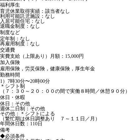
福利厚生
育児休業取得実績：該当者なし
利用可能託児施設：なし
入居可能住宅：なし
退職金制度：なし
制度など
定年制：なし
再雇用制度：なし
交通費
実費支給（上限あり）月額：15,000円
加入保険
雇用保険，労災保険，健康保険，厚生年金
勤務時間
1）7時30分〜20時00分
＊シフト制
（７：３０～２０：００の間で実働８時間／休憩９０分）
休日・休暇
休日：その他
週休二日制：その他
その他：＊シフトによる
（繁忙期は休日調整あり ７～１１日／月）
年間休日数：110日
備考
◆必須条件