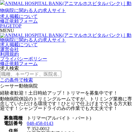
求人掲載について
修正依頼フォーム
PAGETOP
MENU
求人掲載について
運営会社
利用規約
プライバシーポリシー
修正依頼フォーム
求人検索
この条件で検索
シーサー動物病院
経験者歓迎！土日時給アップ！トリマーを募集中です！
動物病院併設のトリミングルームですが、トリミング業務に専
念していただける環境です！ひとりで仕上げまでできる方大歓
迎です！シャンプードライのみの作業でも大丈夫です！
募集職種
トリマー(アルバイト・パート)
電話番号
048-458-0143
〒352-0012
住所