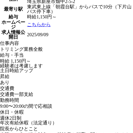
埼玉県新座市畑中2-5-2
東武東上線「朝霞台駅」からバスで10分（下片山
最寄り駅
バス停下車）
給与
時給1,150円～
ホームペー
こちらから
ジ
求人情報公
2025/09/09
開日
仕事内容
トリミング業務全般
給与・手当
時給 1,150円～
経験者は考慮します
土日時給アップ
昇給
あり
交通費
交通費一部支給
勤務時間
9:00〜20:00の間で応相談
休日・休暇
週休2日制
年次有給休暇（法定通り）
院長からひとこと