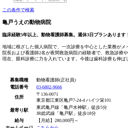
この条件で検索
亀戸うえの動物病院
臨床経験5年以上、動物看護師募集。週休3日プランあります
地域に根ざした個人病院で、一次診療を中心とした業務がメ
院長および看護師2名が夜間救急病院の経験者で、救急診療
現在、眼科診療に力を入れています。今後は歯科診療も伸ば
募集職種
動物看護師(正社員)
電話番号
03-6802-9666
〒136-0071
住所
東京都江東区亀戸7-24-4 ハイツ栄101
東武亀戸線「亀戸水神駅」徒歩5分
最寄り駅
JR総武線「亀戸駅」徒歩18分
給与
【月給】280,000円～
ホームページ
こちらから