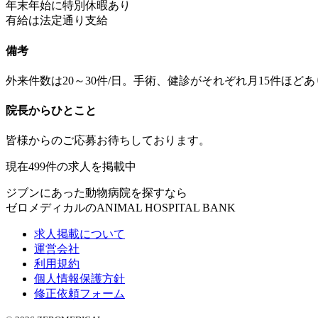
年末年始に特別休暇あり
有給は法定通り支給
備考
外来件数は20～30件/日。手術、健診がそれぞれ月15件ほど
院長からひとこと
皆様からのご応募お待ちしております。
現在
499
件の求人を掲載中
ジブンにあった動物病院を探すなら
ゼロメディカルの
ANIMAL HOSPITAL BANK
求人掲載について
運営会社
利用規約
個人情報保護方針
修正依頼フォーム